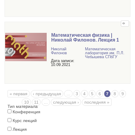
Математическая физика |
Николай Филонов. Лекция 1
Николай
Математичеcкая
Филонов
лаборатория им. П.Л.
Чебышева СПбГУ
Дата записи:
10.09.2021
Страницы
« первая
‹ предыдущая
…
3
4
5
6
7
8
9
10
11
…
следующая ›
последняя »
Тип материала
Конференция
Курс лекций
Лекция