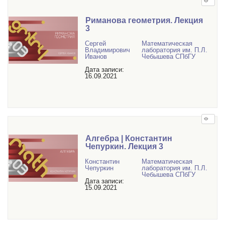
Риманова геометрия. Лекция
3
Сергей
Математичеcкая
Владимирович
лаборатория им. П.Л.
Иванов
Чебышева СПбГУ
Дата записи:
16.09.2021
Алгебра | Константин
Чепуркин. Лекция 3
Константин
Математичеcкая
Чепуркин
лаборатория им. П.Л.
Чебышева СПбГУ
Дата записи:
15.09.2021