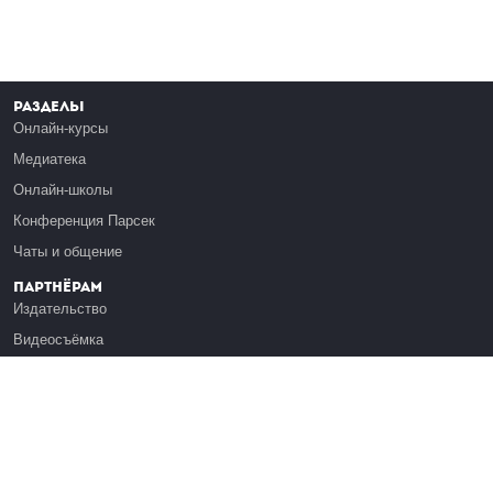
Разделы
Онлайн-курсы
Медиатека
Онлайн-школы
Конференция Парсек
Чаты и общение
Партнёрам
Издательство
Видеосъёмка
Обучение сотрудников
Платформа Эдуардо
Медиагранты
Публикация