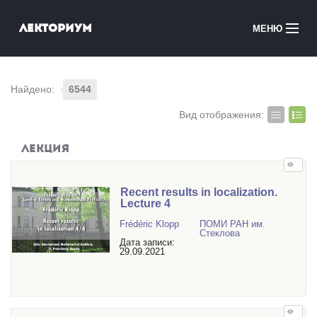
Перейти к основному содержанию
Лекториум
МЕНЮ
Онлайн-курсы
Найдено:
6544
Медиатека
Вид отображения:
Онлайн-школы
Лекция
Courses in English
Recent results in localization.
Войти
Lecture 4
Frédéric Klopp
ПОМИ РАН им.
Стеклова
Дата записи:
29.09.2021